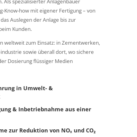
. Als spezialisierter Anlagenbauer
ng-Know-how mit eigener Fertigung – von
 das Auslegen der Anlage bis zur
 beim Kunden.
weltweit zum Einsatz: in Zementwerken,
ndustrie sowie überall dort, wo sichere
er Dosierung flüssiger Medien
ahrung in Umwelt- &
k
igung & Inbetriebnahme aus einer
me zur Reduktion von NOₓ und CO₂