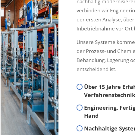
nachhaltig modernisieren
verbinden wir Engineeri
der ersten Analyse, über
Inbetriebnahme vor Ort
Unsere Systeme kommen 
der Prozess- und Chemiei
Behandlung, Lagerung od
entscheidend ist.
Über 15 Jahre Erf
Verfahrenstechni
Engineering, Fert
Hand
Nachhaltige Syste