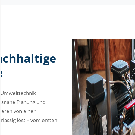
chhaltige
e
nd Umwelttechnik
xisnahe Planung und
tieren von einer
lässig löst – vom ersten