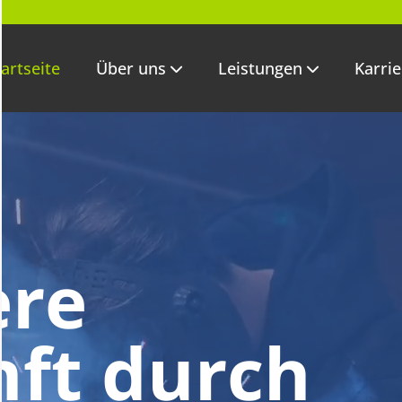
tartseite
Über uns
Leistungen
Karrie
ere
ft durch