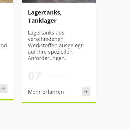
Lagertanks,
Rohrleit
Tanklager
Lagertanks aus
Geprüfte
verschiedenen
Rohrleitun
Werkstoffen ausgelegt
Edelstahl, 
auf Ihre speziellen
Kunststoff.
Anforderungen.
Mehr erfa
Mehr erfahren