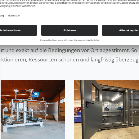
 Entwicklungsprozess moderner Umwelttechnik ab – von 
 präzisem Engineering, qualifizierter Fertigung und prax
, gesetzliche Vorgaben erfüllen und nachhaltige Einsparpot
ennstoffsysteme, individuelle Pumpen-Skids oder komplet
aut und exakt auf die Bedingungen vor Ort abgestimmt. So 
nktionieren, Ressourcen schonen und langfristig überzeug