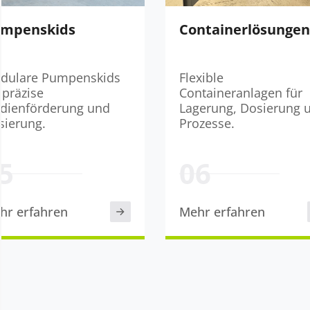
enskids
Containerlösungen
are Pumpenskids
Flexible
äzise
Containeranlagen für
nförderung und
Lagerung, Dosierung und
rung.
Prozesse.
erfahren
Mehr erfahren