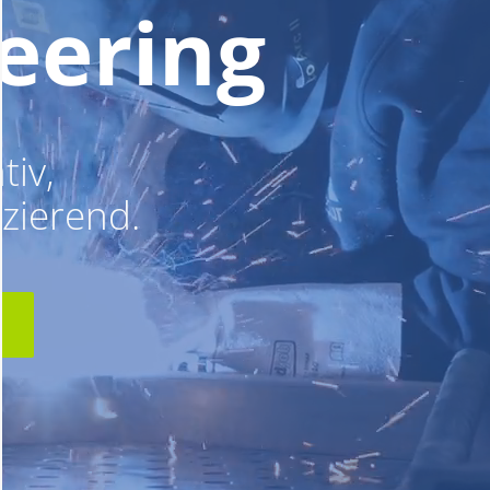
eering
tiv,
zierend.