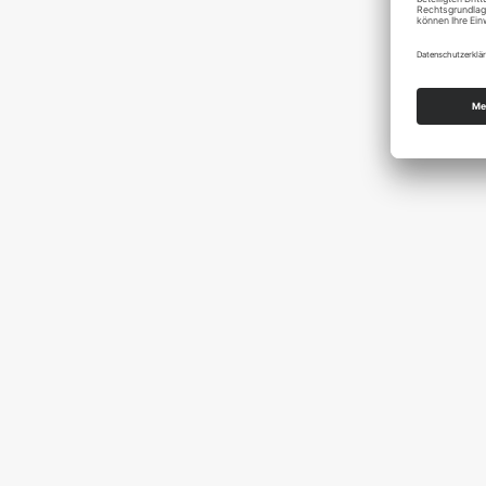
Unsere Leistungen decken den gesamten
vollständig betriebsbereiten Anlage. Mit
die sicher arbeiten
Ob SNCR/SCR-Technologie, alternative Br
sorgfältig geplant, modular aufgeb
fu